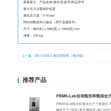
屏幕显示：产品名称/操作员/批号/样品序号
最大压力过载保护设置
测试压力源：0-16 bar
RS232数据串口输出（用于连接软件）
尺寸：860(长) x 580(宽) x 1060(高) mm
净重：100 kg
上一篇：SS-1＆SS-2 卷边切割机（卷封锯）
推荐产品
PBMS-Lab自动瓶坯和瓶综
PBMS自动瓶坯和瓶综合尺寸检测仪 
螺纹尺寸+瓶高+瓶坯翘曲度+瓶口内径测