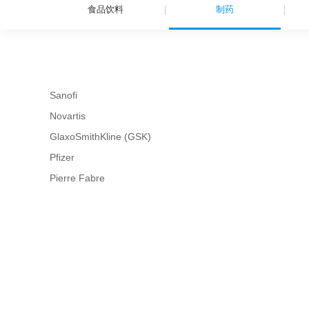
食品饮料
制药
Sanofi
Novartis
GlaxoSmithKline (GSK)
Pfizer
Pierre Fabre