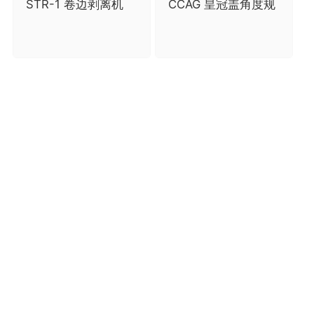
STR-1 卷边剥离机
CCAG 皇冠盖角度规